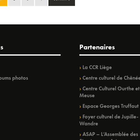
s
Partenaires
La CCR Liège
bums photos
Centre culturel de Chêné
Centre Culturel Ourthe et
Meuse
Espace Georges Truffaut
Foyer culturel de Jupille-
Wandre
ASAP – L’Assemblée des