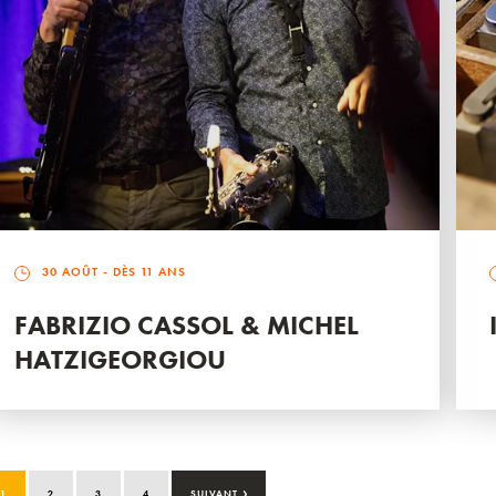
30 AOÛT
- DÈS 11 ANS
FABRIZIO CASSOL & MICHEL
HATZIGEORGIOU
›
1
2
3
4
SUIVANT