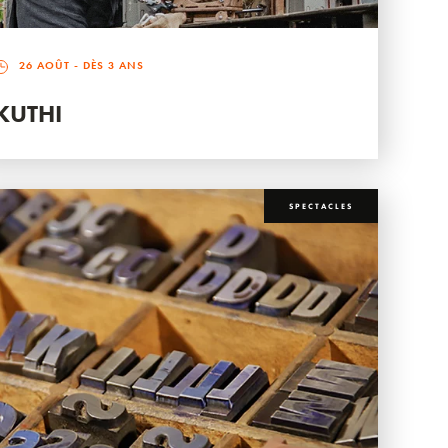
26 AOÛT
- DÈS 3 ANS
KUTHI
SPECTACLES