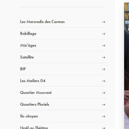
Les Mercredis des Carmes
Babillage
Mix’âges
Satellite
BIP
Les Ateliers 04
Quartier Mouvant
Quartiers Pluriels
Ilo citoyen
Noël au Théâtre