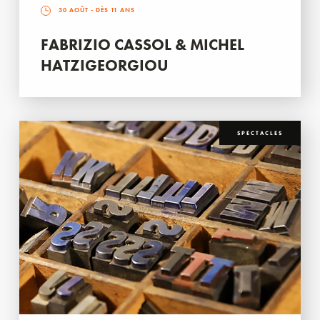
30 AOÛT
- DÈS 11 ANS
FABRIZIO CASSOL & MICHEL
HATZIGEORGIOU
SPECTACLES