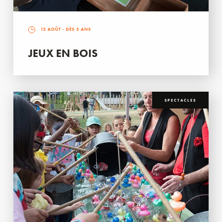
12 AOÛT
- DÈS 5 ANS
JEUX EN BOIS
SPECTACLES