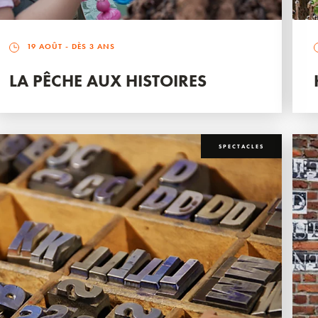
19 AOÛT
- DÈS 3 ANS
LA PÊCHE AUX HISTOIRES
SPECTACLES