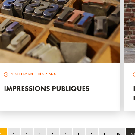
2 SEPTEMBRE
- DÈS 7 ANS
IMPRESSIONS PUBLIQUES
1
2
3
4
5
6
7
8
9
10
SU