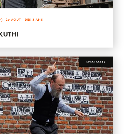
26 AOÛT
- DÈS 3 ANS
KUTHI
SPECTACLES