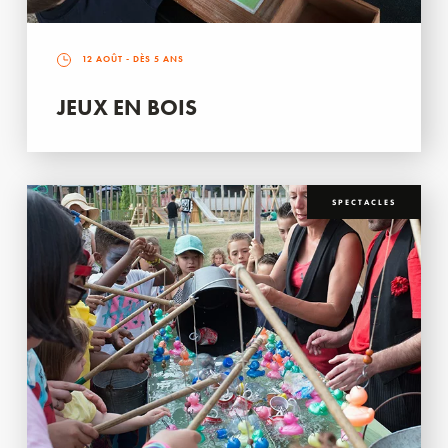
12 AOÛT
- DÈS 5 ANS
JEUX EN BOIS
SPECTACLES