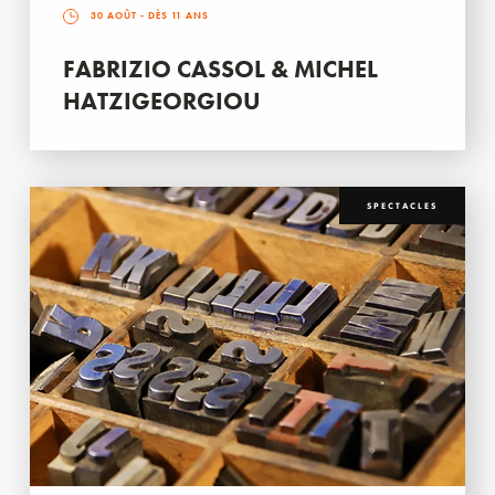
30 AOÛT
- DÈS 11 ANS
FABRIZIO CASSOL & MICHEL
HATZIGEORGIOU
SPECTACLES