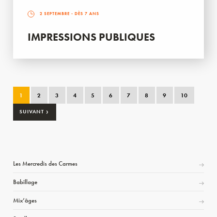
2 SEPTEMBRE
- DÈS 7 ANS
IMPRESSIONS PUBLIQUES
1
2
3
4
5
6
7
8
9
10
›
SUIVANT
Les Mercredis des Carmes
Babillage
Mix’âges