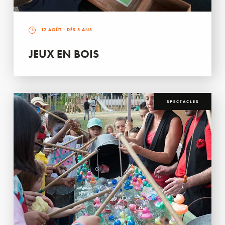
12 AOÛT
- DÈS 5 ANS
JEUX EN BOIS
SPECTACLES