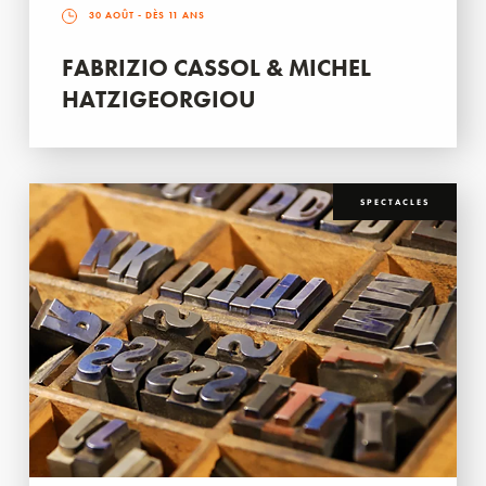
30 AOÛT
- DÈS 11 ANS
FABRIZIO CASSOL & MICHEL
HATZIGEORGIOU
SPECTACLES