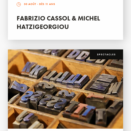
30 AOÛT
- DÈS 11 ANS
FABRIZIO CASSOL & MICHEL
HATZIGEORGIOU
SPECTACLES