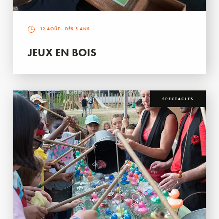
12 AOÛT
- DÈS 5 ANS
JEUX EN BOIS
SPECTACLES