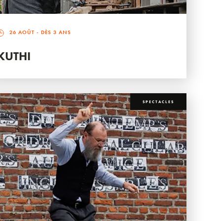
26 AOÛT
- DÈS 3 ANS
KUTHI
SPECTACLES