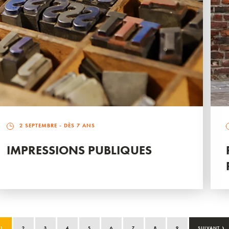
2 SEPTEMBRE
- DÈS 7 ANS
IMPRESSIONS PUBLIQUES
›
1
2
3
4
5
6
7
8
9
SUIVANT