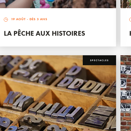
19 AOÛT
- DÈS 3 ANS
LA PÊCHE AUX HISTOIRES
SPECTACLES