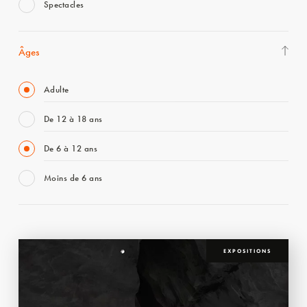
Spectacles
Âges
Adulte
De 12 à 18 ans
De 6 à 12 ans
Moins de 6 ans
EXPOSITIONS