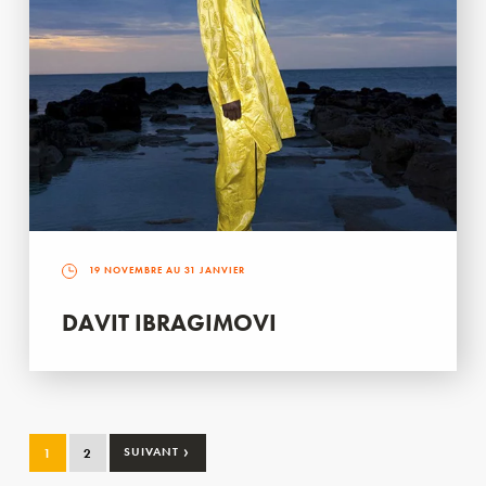
19 NOVEMBRE AU 31 JANVIER
DAVIT IBRAGIMOVI
›
1
2
SUIVANT