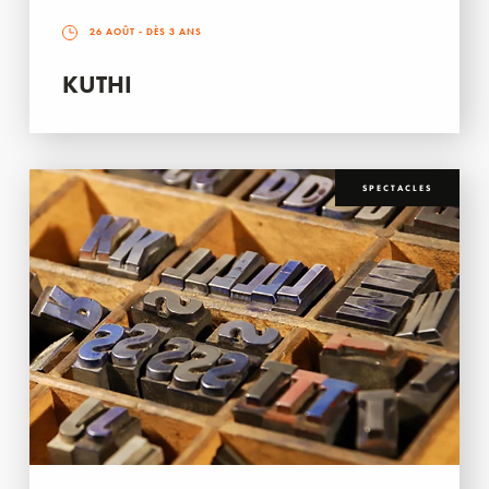
26 AOÛT
- DÈS 3 ANS
KUTHI
SPECTACLES