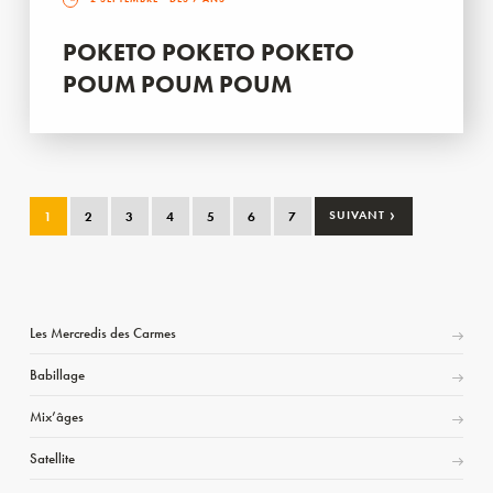
POKETO POKETO POKETO
POUM POUM POUM
›
1
2
3
4
5
6
7
SUIVANT
Les Mercredis des Carmes
Babillage
Mix’âges
Satellite