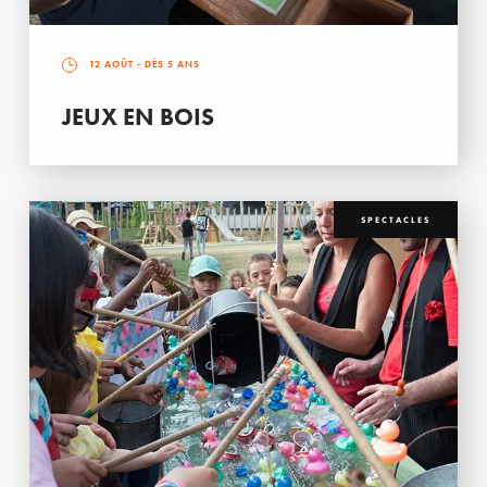
12 AOÛT
- DÈS 5 ANS
JEUX EN BOIS
SPECTACLES