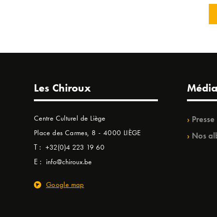
Les Chiroux
Média
Centre Culturel de Liège
Presse
Place des Carmes, 8 - 4000 LIÈGE
Nos al
T :
+32(0)4 223 19 60
E :
info@chiroux.be
Google map