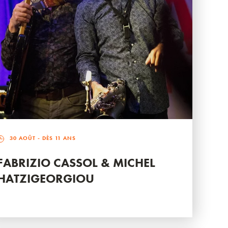
30 AOÛT
- DÈS 11 ANS
FABRIZIO CASSOL & MICHEL
HATZIGEORGIOU