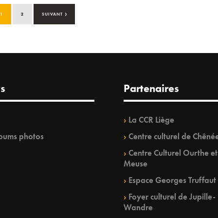
›
1
2
SUIVANT
s
Partenaires
La CCR Liège
bums photos
Centre culturel de Chêné
Centre Culturel Ourthe et
Meuse
Espace Georges Truffaut
Foyer culturel de Jupille-
Wandre