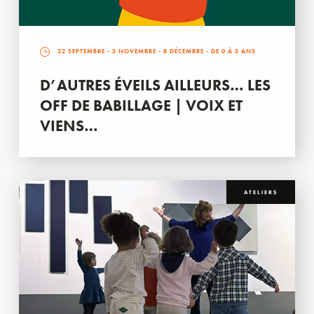
22 SEPTEMBRE
-
3 NOVEMBRE
-
8 DÉCEMBRE
- DE 0 À 3 ANS
D’AUTRES ÉVEILS AILLEURS… LES
OFF DE BABILLAGE | VOIX ET
VIENS…
ATELIERS