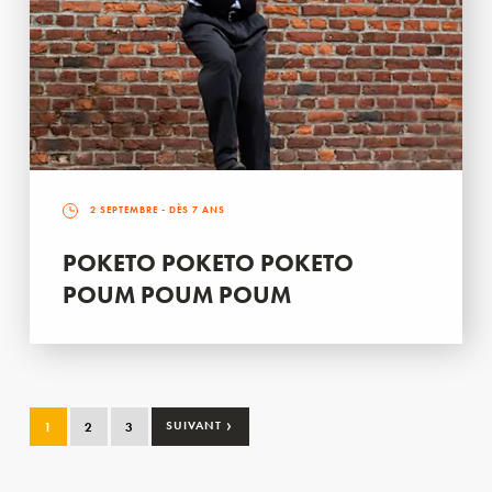
2 SEPTEMBRE
- DÈS 7 ANS
POKETO POKETO POKETO
POUM POUM POUM
›
1
2
3
SUIVANT