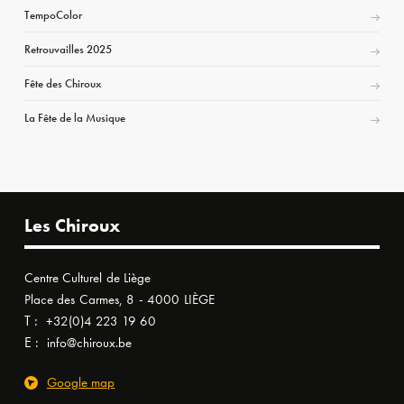
TempoColor
Retrouvailles 2025
Fête des Chiroux
La Fête de la Musique
Les Chiroux
Centre Culturel de Liège
Place des Carmes, 8 - 4000 LIÈGE
T :
+32(0)4 223 19 60
E :
info@chiroux.be
Google map