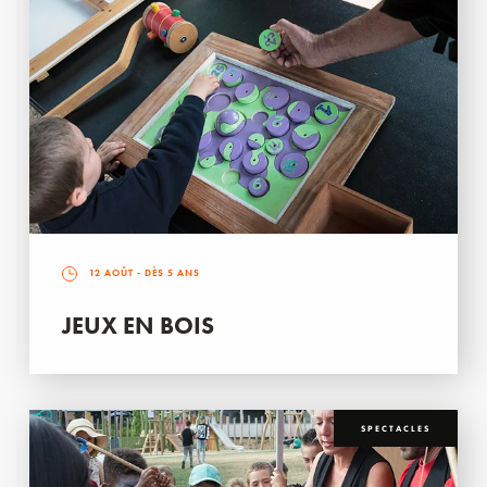
12 AOÛT
- DÈS 5 ANS
JEUX EN BOIS
SPECTACLES