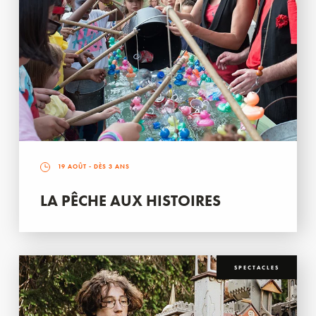
19 AOÛT
- DÈS 3 ANS
LA PÊCHE AUX HISTOIRES
SPECTACLES