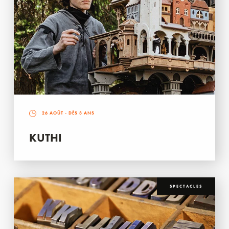
26 AOÛT
- DÈS 3 ANS
KUTHI
SPECTACLES