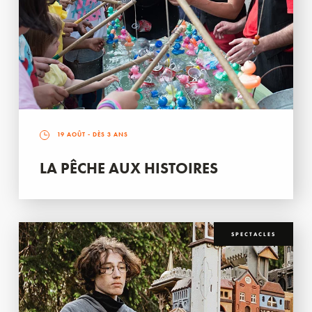
19 AOÛT
- DÈS 3 ANS
LA PÊCHE AUX HISTOIRES
SPECTACLES