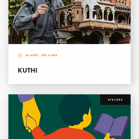
26 AOÛT
- DÈS 3 ANS
KUTHI
ATELIERS