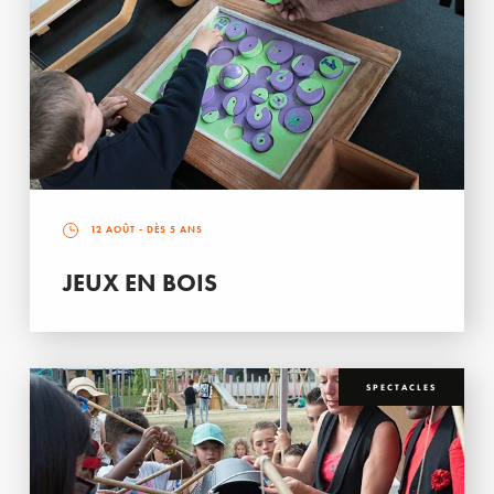
12 AOÛT
- DÈS 5 ANS
JEUX EN BOIS
SPECTACLES