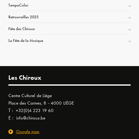
TempoColor
Retrouvailles 2025
Fête des Chiroux
La Fête de la Musique
Les Chiroux
Centre Culturel de Liège
Place des Carmes, 8 - 4000 LIÈGE
T :
+32(0)4 223 19 60
E :
info@chiroux.be
Google map