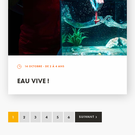
14 OCTOBRE
- DE 2 À 4 ANS
EAU VIVE !
›
1
2
3
4
5
6
SUIVANT