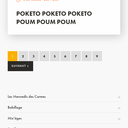
POKETO POKETO POKETO
POUM POUM POUM
1
2
3
4
5
6
7
8
9
›
SUIVANT
Les Mercredis des Carmes
Babillage
Mix’âges