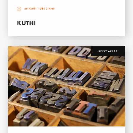
26 AOÛT
- DÈS 3 ANS
KUTHI
SPECTACLES