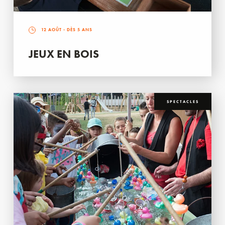
12 AOÛT
- DÈS 5 ANS
JEUX EN BOIS
SPECTACLES