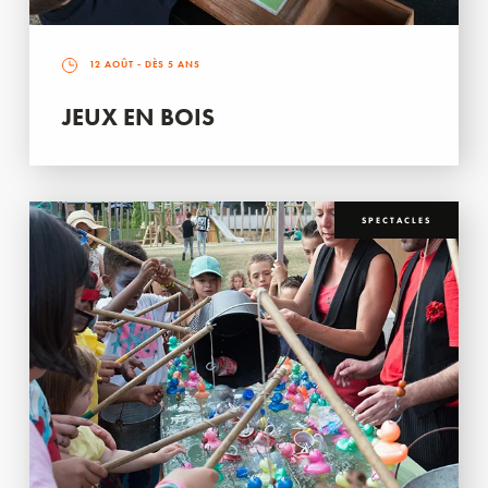
12 AOÛT
- DÈS 5 ANS
JEUX EN BOIS
SPECTACLES