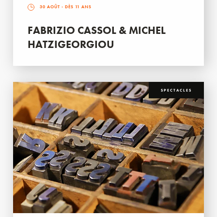
30 AOÛT
- DÈS 11 ANS
FABRIZIO CASSOL & MICHEL
HATZIGEORGIOU
SPECTACLES