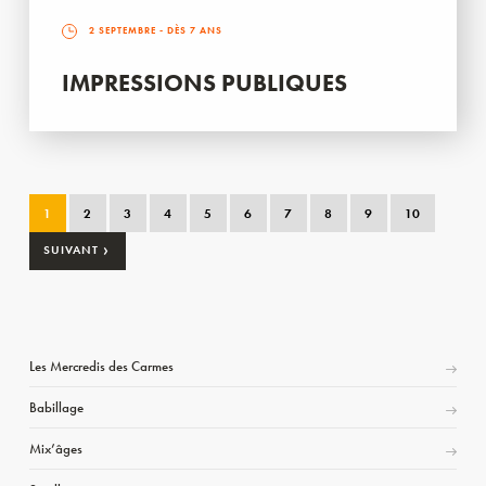
2 SEPTEMBRE
- DÈS 7 ANS
IMPRESSIONS PUBLIQUES
1
2
3
4
5
6
7
8
9
10
›
SUIVANT
Les Mercredis des Carmes
Babillage
Mix’âges