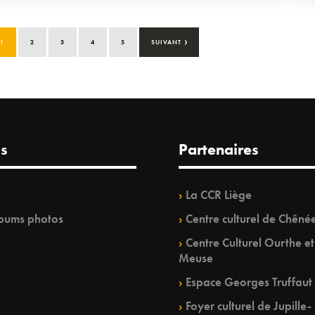
›
1
2
3
4
5
SUIVANT
s
Partenaires
La CCR Liège
bums photos
Centre culturel de Chêné
Centre Culturel Ourthe et
Meuse
Espace Georges Truffaut
Foyer culturel de Jupille-