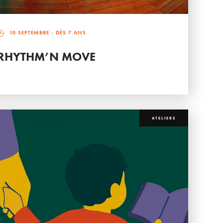
10 SEPTEMBRE
- DÈS 7 ANS
RHYTHM’N MOVE
ATELIERS