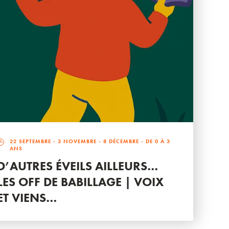
22 SEPTEMBRE
-
3 NOVEMBRE
-
8 DÉCEMBRE
- DE 0 À 3
ANS
D’AUTRES ÉVEILS AILLEURS…
LES OFF DE BABILLAGE | VOIX
ET VIENS…