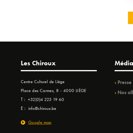
Les Chiroux
Média
Centre Culturel de Liège
Presse
Place des Carmes, 8 - 4000 LIÈGE
Nos al
T :
+32(0)4 223 19 60
E :
info@chiroux.be
Google map