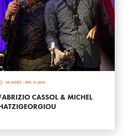
30 AOÛT
- DÈS 11 ANS
FABRIZIO CASSOL & MICHEL
HATZIGEORGIOU