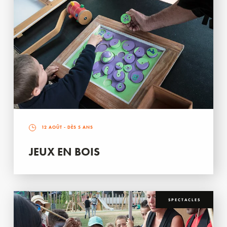
12 AOÛT
- DÈS 5 ANS
JEUX EN BOIS
SPECTACLES