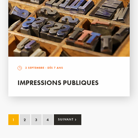
2 SEPTEMBRE
- DÈS 7 ANS
IMPRESSIONS PUBLIQUES
›
1
2
3
4
SUIVANT