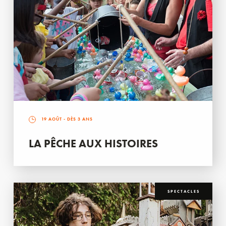
19 AOÛT
- DÈS 3 ANS
LA PÊCHE AUX HISTOIRES
SPECTACLES