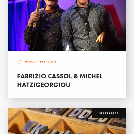
30 AOÛT
- DÈS 11 ANS
FABRIZIO CASSOL & MICHEL
HATZIGEORGIOU
SPECTACLES