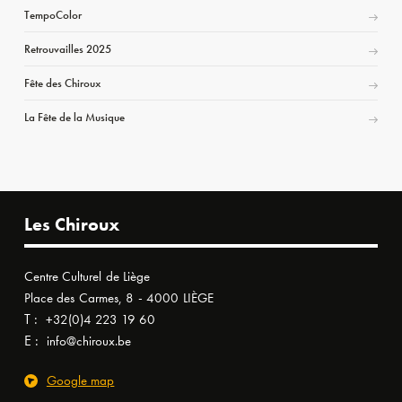
TempoColor
Retrouvailles 2025
Fête des Chiroux
La Fête de la Musique
Les Chiroux
Centre Culturel de Liège
Place des Carmes, 8 - 4000 LIÈGE
T :
+32(0)4 223 19 60
E :
info@chiroux.be
Google map