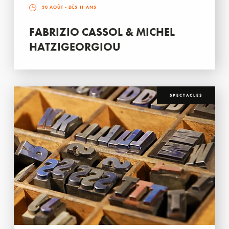
30 AOÛT
- DÈS 11 ANS
FABRIZIO CASSOL & MICHEL
HATZIGEORGIOU
SPECTACLES