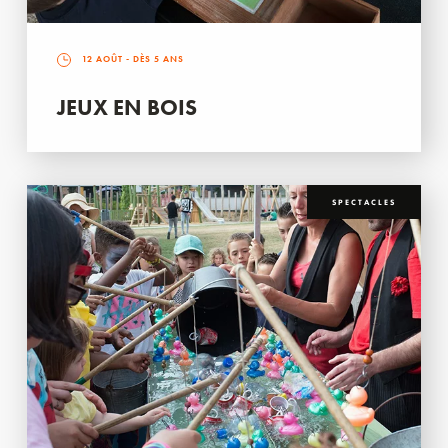
12 AOÛT
- DÈS 5 ANS
JEUX EN BOIS
SPECTACLES