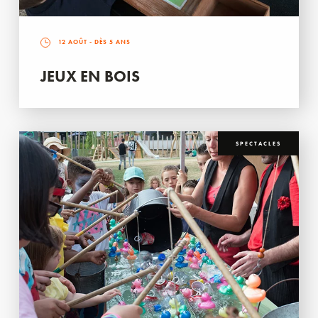
12 AOÛT
- DÈS 5 ANS
JEUX EN BOIS
SPECTACLES