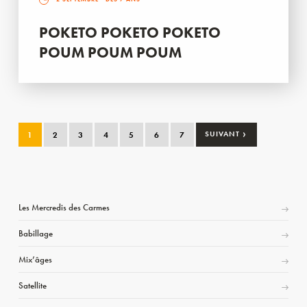
POKETO POKETO POKETO
POUM POUM POUM
›
1
2
3
4
5
6
7
SUIVANT
Les Mercredis des Carmes
Babillage
Mix’âges
Satellite