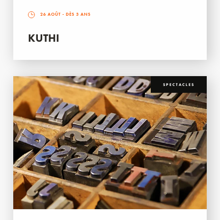
26 AOÛT
- DÈS 3 ANS
KUTHI
SPECTACLES