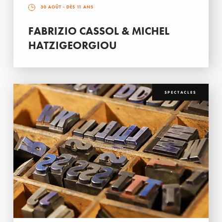
30 AOÛT
- DÈS 11 ANS
FABRIZIO CASSOL & MICHEL
HATZIGEORGIOU
SPECTACLES