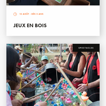
12 AOÛT
- DÈS 5 ANS
JEUX EN BOIS
SPECTACLES