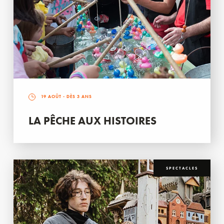
19 AOÛT
- DÈS 3 ANS
LA PÊCHE AUX HISTOIRES
SPECTACLES