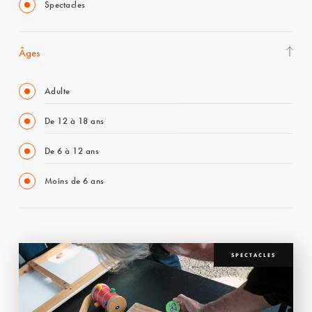
Spectacles
Âges
Adulte
De 12 à 18 ans
De 6 à 12 ans
Moins de 6 ans
SPECTACLES