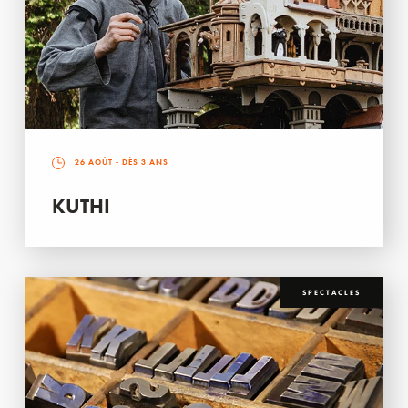
26 AOÛT
- DÈS 3 ANS
KUTHI
SPECTACLES