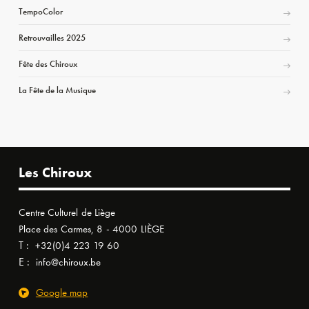
TempoColor
Retrouvailles 2025
Fête des Chiroux
La Fête de la Musique
Les Chiroux
Centre Culturel de Liège
Place des Carmes, 8 - 4000 LIÈGE
T :
+32(0)4 223 19 60
E :
info@chiroux.be
Google map