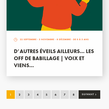
22 SEPTEMBRE
-
3 NOVEMBRE
-
8 DÉCEMBRE
- DE 0 À 3 ANS
D’AUTRES ÉVEILS AILLEURS… LES
OFF DE BABILLAGE | VOIX ET
VIENS…
›
1
2
3
4
5
6
7
8
SUIVANT