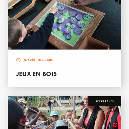
12 AOÛT
- DÈS 5 ANS
JEUX EN BOIS
SPECTACLES