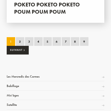
POKETO POKETO POKETO
POUM POUM POUM
1
2
3
4
5
6
7
8
9
›
SUIVANT
Les Mercredis des Carmes
Babillage
Mix’âges
Satellite