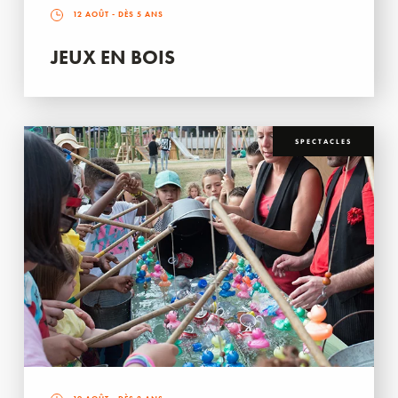
12 AOÛT
- DÈS 5 ANS
JEUX EN BOIS
SPECTACLES