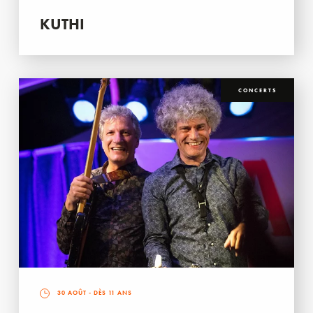
KUTHI
CONCERTS
30 AOÛT
- DÈS 11 ANS