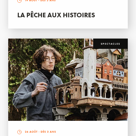
19 AOÛT
- DÈS 3 ANS
LA PÊCHE AUX HISTOIRES
SPECTACLES
26 AOÛT
- DÈS 3 ANS