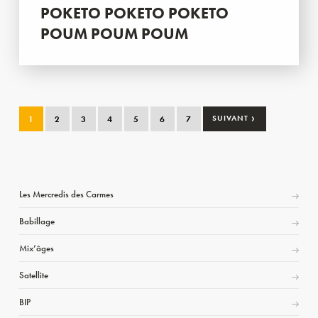
POKETO POKETO POKETO
POUM POUM POUM
›
1
2
3
4
5
6
7
SUIVANT
Les Mercredis des Carmes
Babillage
Mix’âges
Satellite
BIP