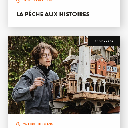
19 AOÛT
- DÈS 3 ANS
LA PÊCHE AUX HISTOIRES
SPECTACLES
26 AOÛT
- DÈS 3 ANS