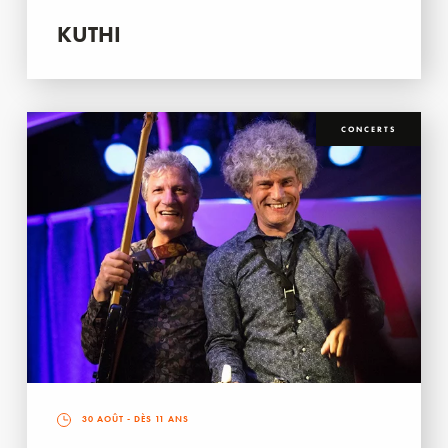
KUTHI
CONCERTS
30 AOÛT
- DÈS 11 ANS