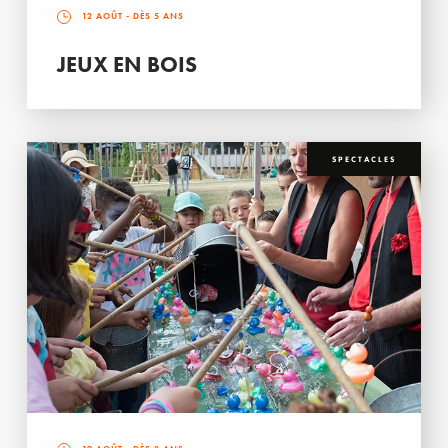
12 AOÛT
- DÈS 5 ANS
JEUX EN BOIS
SPECTACLES