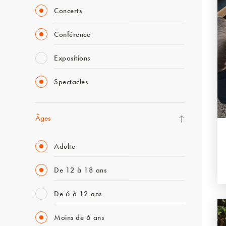
Concerts
Conférence
Expositions
Spectacles
Âges
Adulte
De 12 à 18 ans
De 6 à 12 ans
Moins de 6 ans