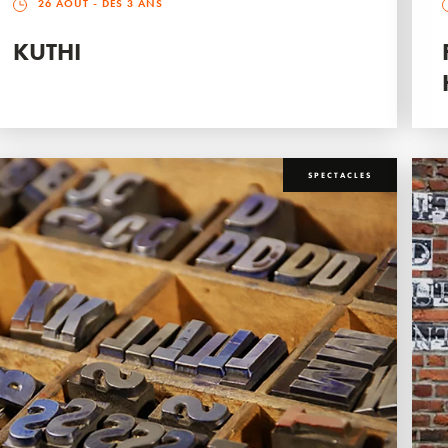
26 AOÛT
- DÈS 3 ANS
KUTHI
SPECTACLES