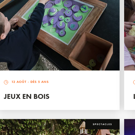
12 AOÛT
- DÈS 5 ANS
JEUX EN BOIS
SPECTACLES