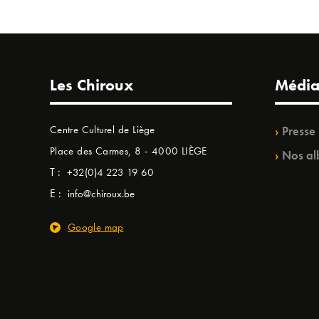
Les Chiroux
Média
Centre Culturel de Liège
Presse
Place des Carmes, 8 - 4000 LIÈGE
Nos al
T :
+32(0)4 223 19 60
E :
info@chiroux.be
Google map