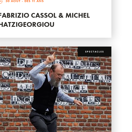
30 AOÛT
- DÈS 11 ANS
FABRIZIO CASSOL & MICHEL
HATZIGEORGIOU
SPECTACLES