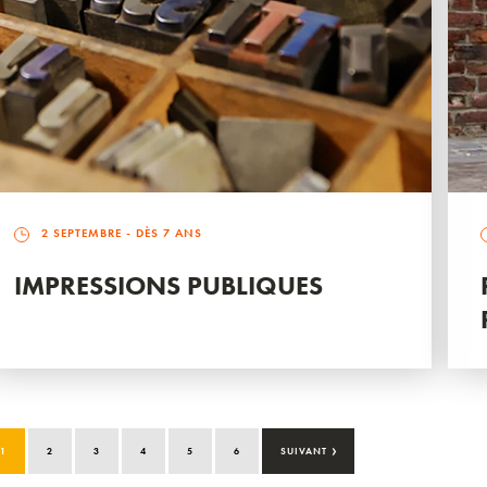
2 SEPTEMBRE
- DÈS 7 ANS
IMPRESSIONS PUBLIQUES
›
1
2
3
4
5
6
SUIVANT