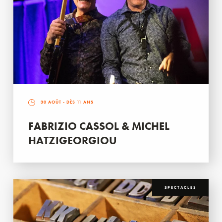
30 AOÛT
- DÈS 11 ANS
FABRIZIO CASSOL & MICHEL
HATZIGEORGIOU
SPECTACLES