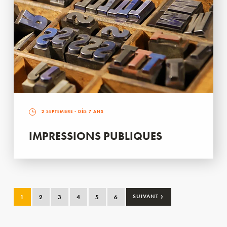
2 SEPTEMBRE
- DÈS 7 ANS
IMPRESSIONS PUBLIQUES
›
1
2
3
4
5
6
SUIVANT