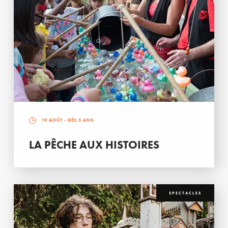
19 AOÛT
- DÈS 3 ANS
LA PÊCHE AUX HISTOIRES
SPECTACLES