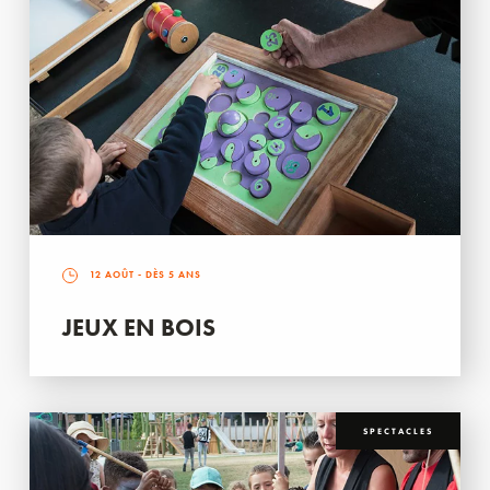
12 AOÛT
- DÈS 5 ANS
JEUX EN BOIS
SPECTACLES