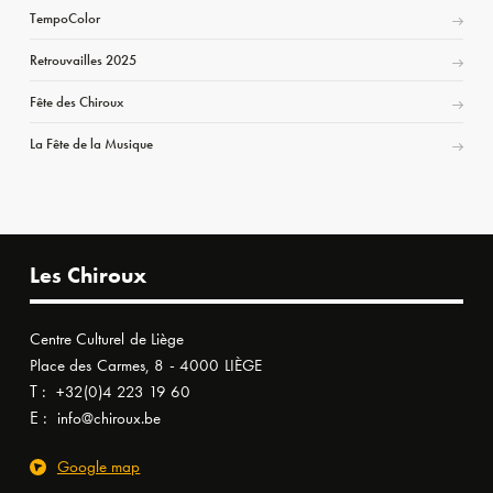
TempoColor
Retrouvailles 2025
Fête des Chiroux
La Fête de la Musique
Les Chiroux
Centre Culturel de Liège
Place des Carmes, 8 - 4000 LIÈGE
T :
+32(0)4 223 19 60
E :
info@chiroux.be
Google map