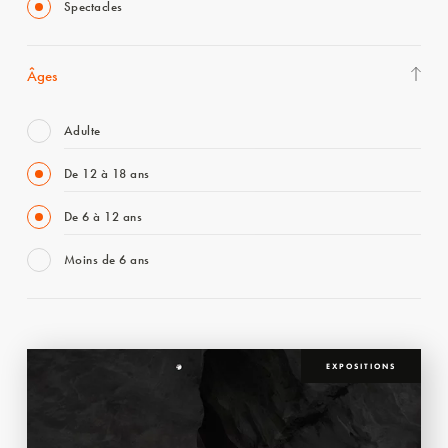
Spectacles
Âges
Adulte
De 12 à 18 ans
De 6 à 12 ans
Moins de 6 ans
EXPOSITIONS