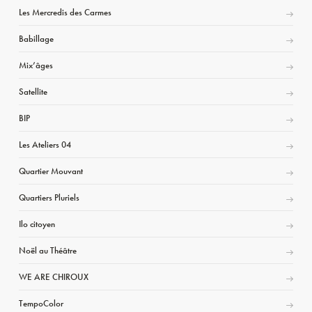
Les Mercredis des Carmes
Babillage
Mix’âges
Satellite
BIP
Les Ateliers 04
Quartier Mouvant
Quartiers Pluriels
Ilo citoyen
Noël au Théâtre
WE ARE CHIROUX
TempoColor