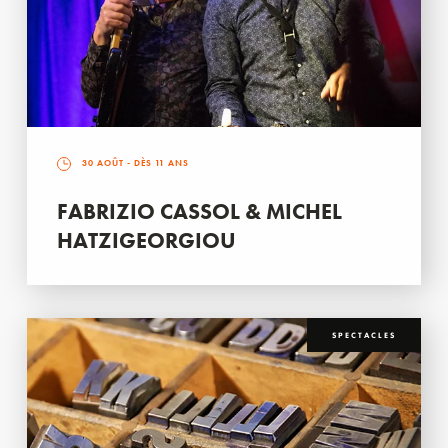
30 AOÛT
- DÈS 11 ANS
FABRIZIO CASSOL & MICHEL
HATZIGEORGIOU
SPECTACLES