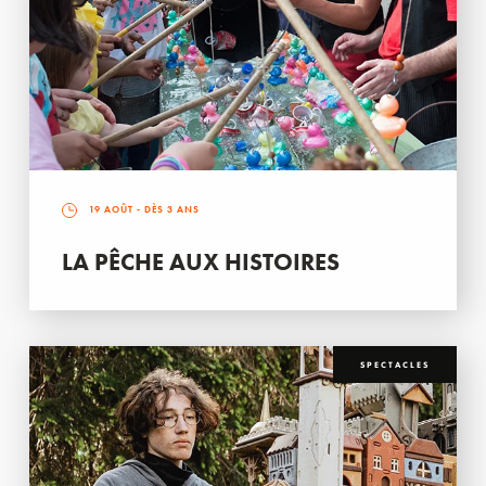
19 AOÛT
- DÈS 3 ANS
LA PÊCHE AUX HISTOIRES
SPECTACLES