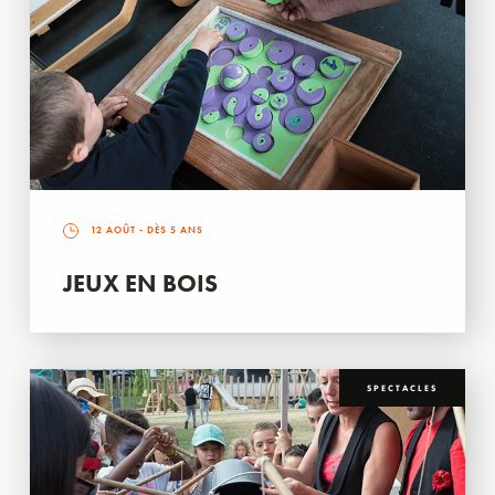
12 AOÛT
- DÈS 5 ANS
JEUX EN BOIS
SPECTACLES