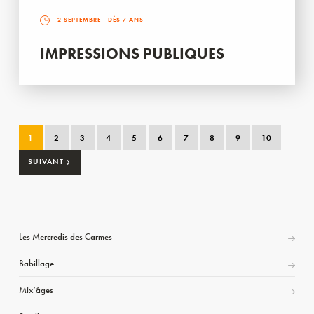
2 SEPTEMBRE
- DÈS 7 ANS
IMPRESSIONS PUBLIQUES
1
2
3
4
5
6
7
8
9
10
›
SUIVANT
Les Mercredis des Carmes
Babillage
Mix’âges