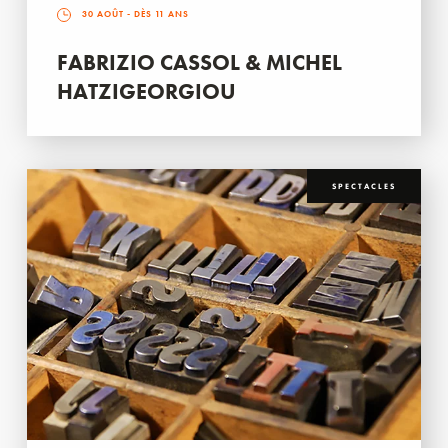
30 AOÛT
- DÈS 11 ANS
FABRIZIO CASSOL & MICHEL
HATZIGEORGIOU
SPECTACLES