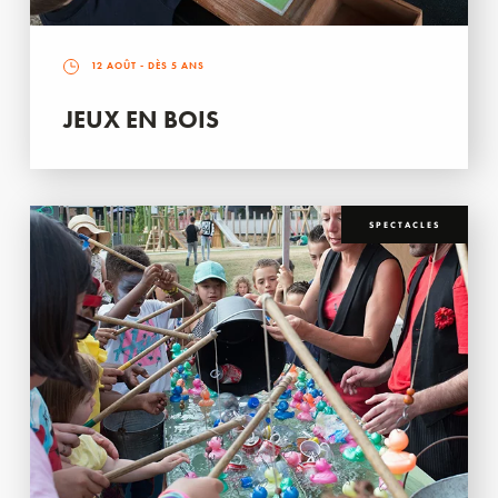
12 AOÛT
- DÈS 5 ANS
JEUX EN BOIS
SPECTACLES