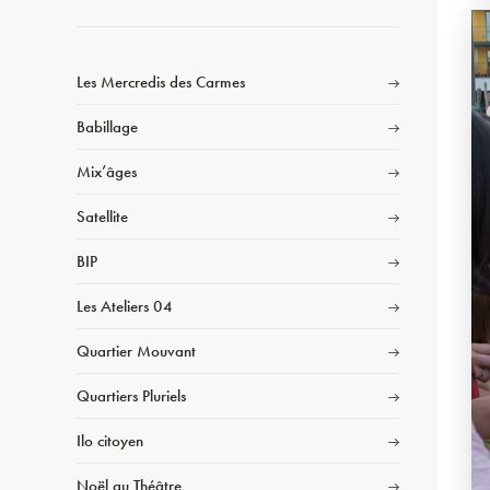
Les Mercredis des Carmes
Babillage
Mix’âges
Satellite
BIP
Les Ateliers 04
Quartier Mouvant
Quartiers Pluriels
Ilo citoyen
Noël au Théâtre