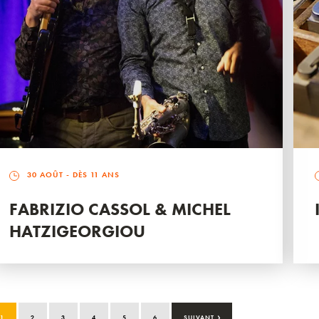
30 AOÛT
- DÈS 11 ANS
FABRIZIO CASSOL & MICHEL
HATZIGEORGIOU
›
1
2
3
4
5
6
SUIVANT