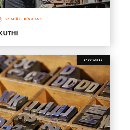
26 AOÛT
- DÈS 3 ANS
KUTHI
SPECTACLES