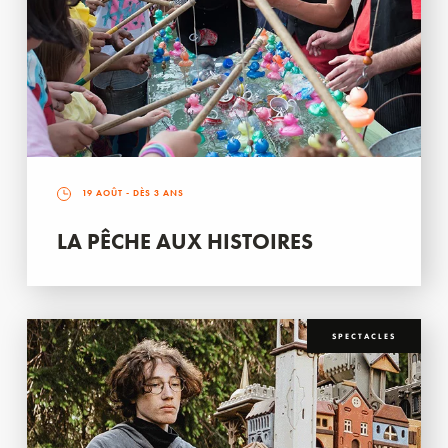
19 AOÛT
- DÈS 3 ANS
LA PÊCHE AUX HISTOIRES
SPECTACLES