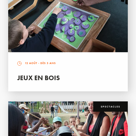
12 AOÛT
- DÈS 5 ANS
JEUX EN BOIS
SPECTACLES