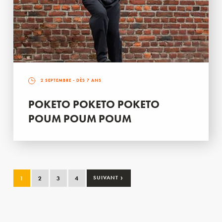
2 SEPTEMBRE
- DÈS 7 ANS
POKETO POKETO POKETO
POUM POUM POUM
›
1
2
3
4
SUIVANT