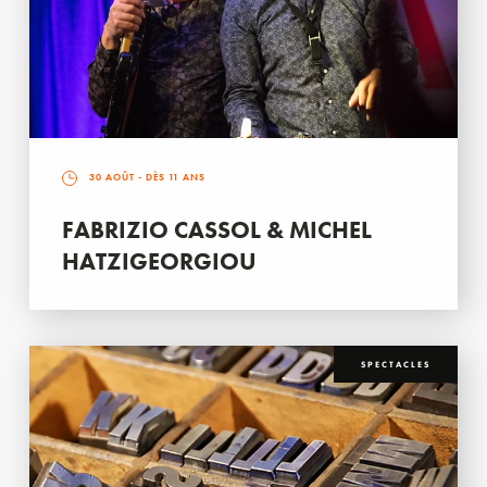
30 AOÛT
- DÈS 11 ANS
FABRIZIO CASSOL & MICHEL
HATZIGEORGIOU
SPECTACLES