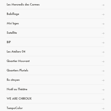
Les Mercredis des Carmes
Babillage
Mix’âges
Satellite
BIP
Les Ateliers 04
Quartier Mouvant
Quartiers Pluriels
Ilo citoyen
Noël au Théâtre
WE ARE CHIROUX
TempoColor