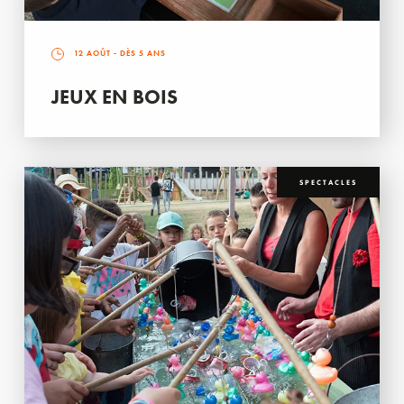
12 AOÛT
- DÈS 5 ANS
JEUX EN BOIS
SPECTACLES