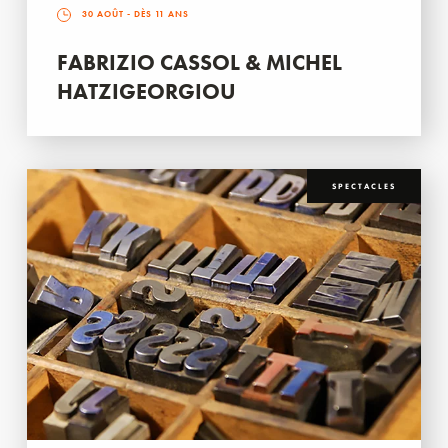
30 AOÛT
- DÈS 11 ANS
FABRIZIO CASSOL & MICHEL
HATZIGEORGIOU
SPECTACLES