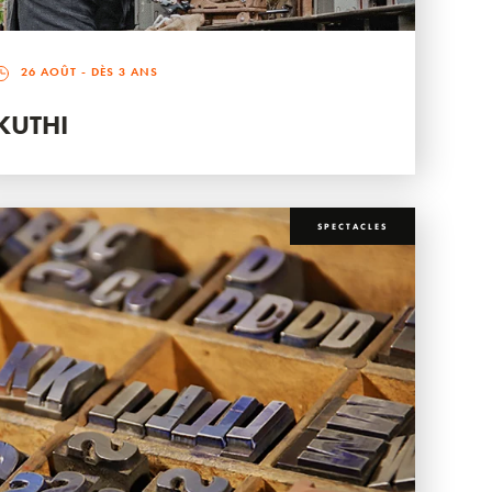
26 AOÛT
- DÈS 3 ANS
KUTHI
SPECTACLES