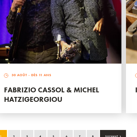
30 AOÛT
- DÈS 11 ANS
FABRIZIO CASSOL & MICHEL
HATZIGEORGIOU
›
1
2
3
4
5
6
7
8
SUIVANT