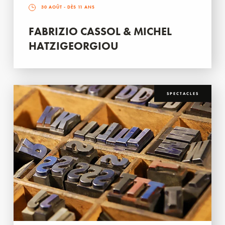
30 AOÛT
- DÈS 11 ANS
FABRIZIO CASSOL & MICHEL
HATZIGEORGIOU
SPECTACLES