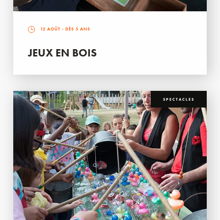
12 AOÛT
- DÈS 5 ANS
JEUX EN BOIS
SPECTACLES