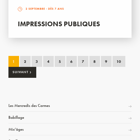
2 SEPTEMBRE
- DÈS 7 ANS
IMPRESSIONS PUBLIQUES
1
2
3
4
5
6
7
8
9
10
›
SUIVANT
Les Mercredis des Carmes
Babillage
Mix’âges