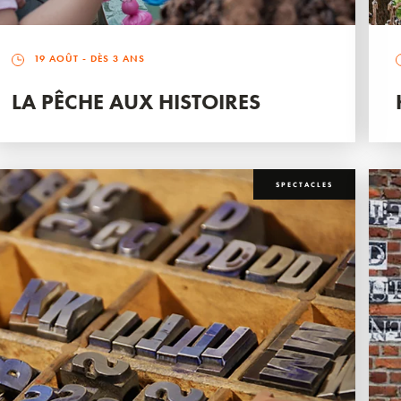
19 AOÛT
- DÈS 3 ANS
LA PÊCHE AUX HISTOIRES
SPECTACLES