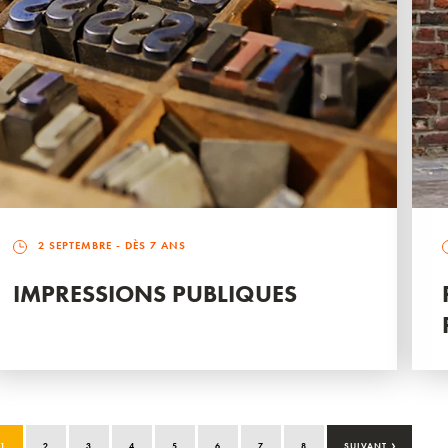
2 SEPTEMBRE
- DÈS 7 ANS
IMPRESSIONS PUBLIQUES
›
1
2
3
4
5
6
7
8
SUIVANT