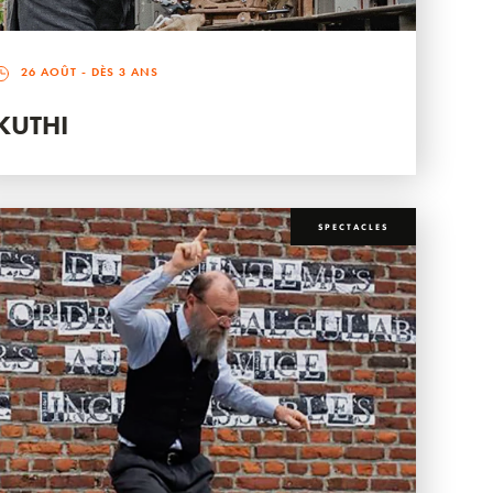
26 AOÛT
- DÈS 3 ANS
KUTHI
SPECTACLES