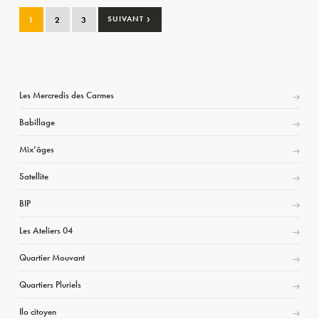
›
1
2
3
SUIVANT
Les Mercredis des Carmes
Babillage
Mix’âges
Satellite
BIP
Les Ateliers 04
Quartier Mouvant
Quartiers Pluriels
Ilo citoyen