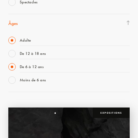
Spectacles
Âges
Adulte
De 12 à 18 ans
De 6 à 12 ans
Moins de 6 ans
EXPOSITIONS