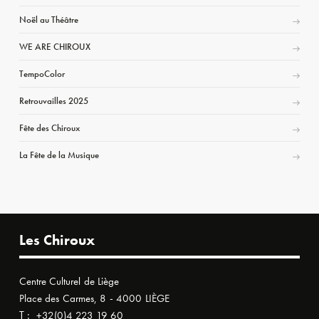
Noël au Théâtre
WE ARE CHIROUX
TempoColor
Retrouvailles 2025
Fête des Chiroux
La Fête de la Musique
Les Chiroux
Centre Culturel de Liège
Place des Carmes, 8 - 4000 LIÈGE
T :
+32(0)4 223 19 60