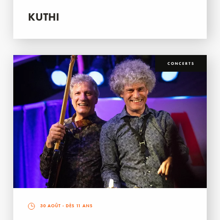
KUTHI
CONCERTS
30 AOÛT
- DÈS 11 ANS