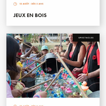
12 AOÛT
- DÈS 5 ANS
JEUX EN BOIS
SPECTACLES