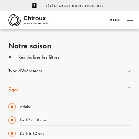
TÉLÉCHARGER NOTRE BROCHURE
MENU
CENTRE CULTUREL - LIÈGE
Notre saison
Réinitialiser les filtres
Type d’événement
Âges
Adulte
De 12 à 18 ans
De 6 à 12 ans