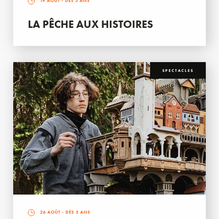
19 AOÛT
- DÈS 3 ANS
LA PÊCHE AUX HISTOIRES
SPECTACLES
26 AOÛT
- DÈS 3 ANS