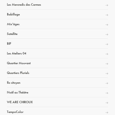
Les Mercredis des Carmes
Babillage
Mix’âges
Satellite
BIP
Les Ateliers 04
Quartier Mouvant
Quartiers Pluriels
Ilo citoyen
Noël au Théâtre
WE ARE CHIROUX
TempoColor