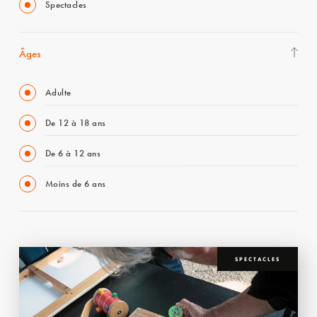
Spectacles
Âges
Adulte
De 12 à 18 ans
De 6 à 12 ans
Moins de 6 ans
SPECTACLES