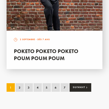
2 SEPTEMBRE
- DÈS 7 ANS
POKETO POKETO POKETO
POUM POUM POUM
›
1
2
3
4
5
6
7
SUIVANT