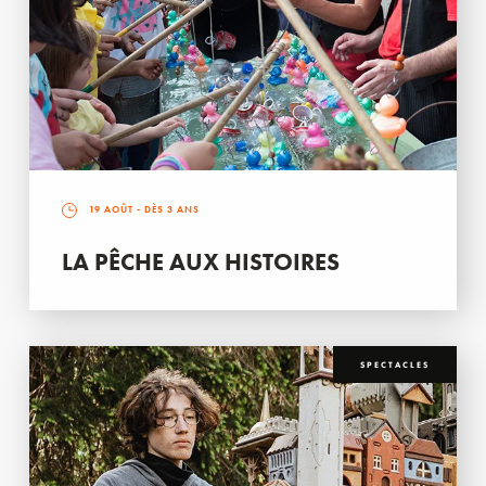
19 AOÛT
- DÈS 3 ANS
LA PÊCHE AUX HISTOIRES
SPECTACLES