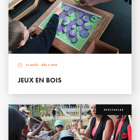
12 AOÛT
- DÈS 5 ANS
JEUX EN BOIS
SPECTACLES