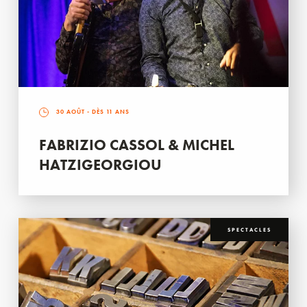
30 AOÛT
- DÈS 11 ANS
FABRIZIO CASSOL & MICHEL
HATZIGEORGIOU
SPECTACLES