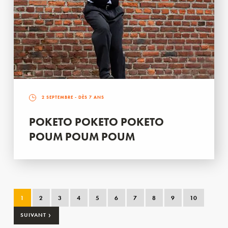
2 SEPTEMBRE
- DÈS 7 ANS
POKETO POKETO POKETO
POUM POUM POUM
1
2
3
4
5
6
7
8
9
10
›
SUIVANT