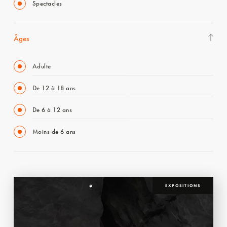
Spectacles
Âges
Adulte
De 12 à 18 ans
De 6 à 12 ans
Moins de 6 ans
EXPOSITIONS