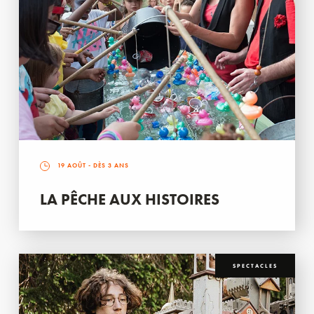
19 AOÛT
- DÈS 3 ANS
LA PÊCHE AUX HISTOIRES
SPECTACLES