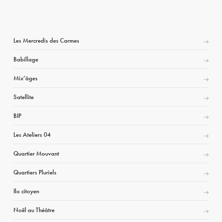
Les Mercredis des Carmes
Babillage
Mix’âges
Satellite
BIP
Les Ateliers 04
Quartier Mouvant
Quartiers Pluriels
Ilo citoyen
Noël au Théâtre