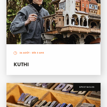
26 AOÛT
- DÈS 3 ANS
KUTHI
SPECTACLES