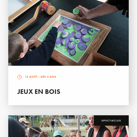
12 AOÛT
- DÈS 5 ANS
JEUX EN BOIS
SPECTACLES