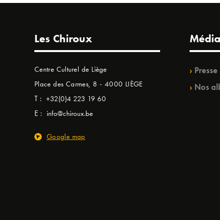
Les Chiroux
Média
Centre Culturel de Liège
Presse
Place des Carmes, 8 - 4000 LIÈGE
Nos al
T :
+32(0)4 223 19 60
E :
info@chiroux.be
Google map