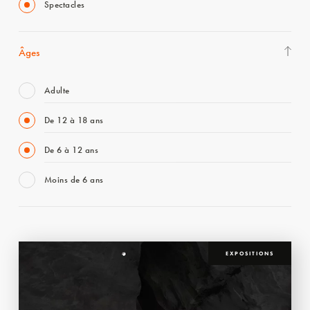
Spectacles
Âges
Adulte
De 12 à 18 ans
De 6 à 12 ans
Moins de 6 ans
EXPOSITIONS