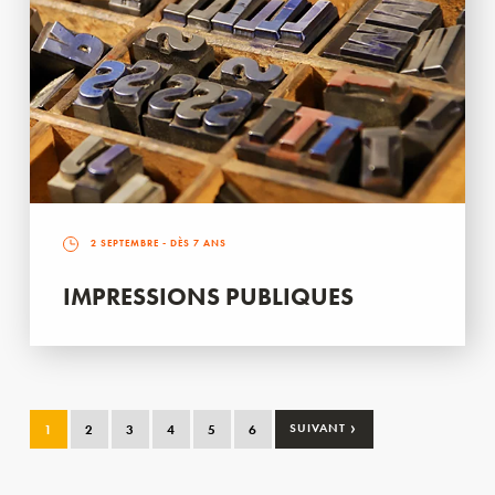
2 SEPTEMBRE
- DÈS 7 ANS
IMPRESSIONS PUBLIQUES
›
1
2
3
4
5
6
SUIVANT