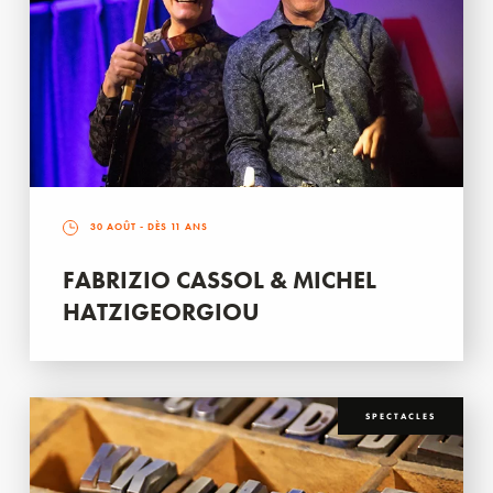
30 AOÛT
- DÈS 11 ANS
FABRIZIO CASSOL & MICHEL
HATZIGEORGIOU
SPECTACLES