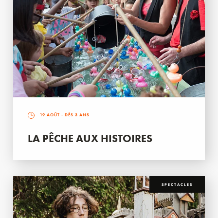
19 AOÛT
- DÈS 3 ANS
LA PÊCHE AUX HISTOIRES
SPECTACLES