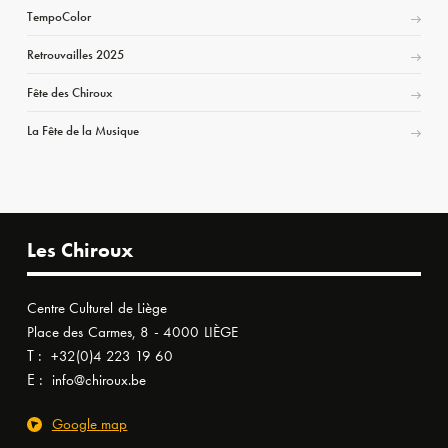
TempoColor
Retrouvailles 2025
Fête des Chiroux
La Fête de la Musique
Les Chiroux
Centre Culturel de Liège
Place des Carmes, 8 - 4000 LIÈGE
T :
+32(0)4 223 19 60
E :
info@chiroux.be
Google map