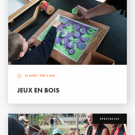
12 AOÛT
- DÈS 5 ANS
JEUX EN BOIS
SPECTACLES