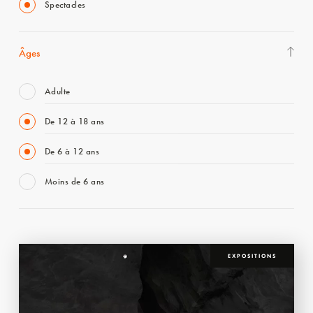
Spectacles
Âges
Adulte
De 12 à 18 ans
De 6 à 12 ans
Moins de 6 ans
EXPOSITIONS