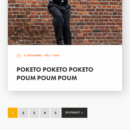
2 SEPTEMBRE
- DÈS 7 ANS
POKETO POKETO POKETO
POUM POUM POUM
›
1
2
3
4
5
SUIVANT