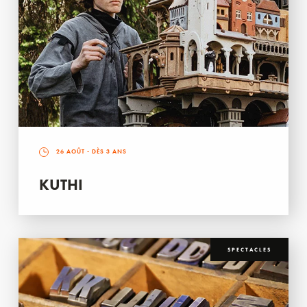
26 AOÛT
- DÈS 3 ANS
KUTHI
SPECTACLES