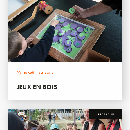
12 AOÛT
- DÈS 5 ANS
JEUX EN BOIS
SPECTACLES