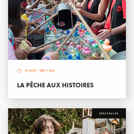
19 AOÛT
- DÈS 3 ANS
LA PÊCHE AUX HISTOIRES
SPECTACLES