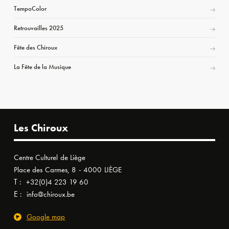
TempoColor
Retrouvailles 2025
Fête des Chiroux
La Fête de la Musique
Les Chiroux
Centre Culturel de Liège
Place des Carmes, 8 - 4000 LIÈGE
T :
+32(0)4 223 19 60
E :
info@chiroux.be
Google map