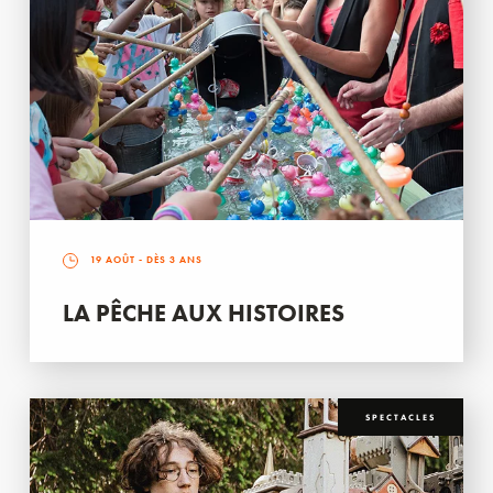
19 AOÛT
- DÈS 3 ANS
LA PÊCHE AUX HISTOIRES
SPECTACLES