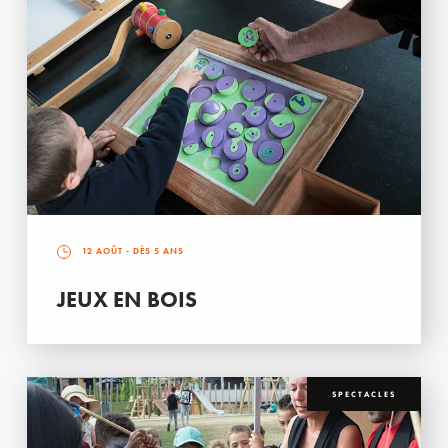
12 AOÛT
- DÈS 5 ANS
JEUX EN BOIS
SPECTACLES