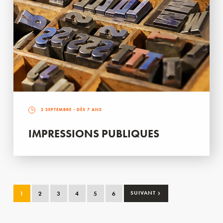
2 SEPTEMBRE
- DÈS 7 ANS
IMPRESSIONS PUBLIQUES
›
1
2
3
4
5
6
SUIVANT