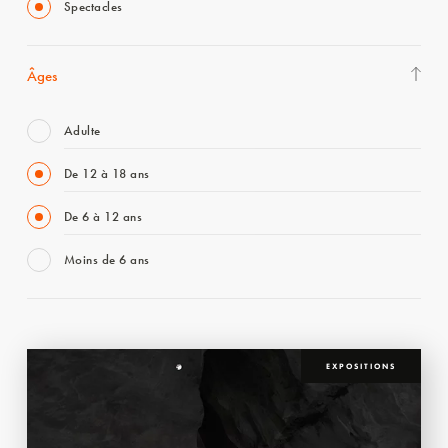
Spectacles
Âges
Adulte
De 12 à 18 ans
De 6 à 12 ans
Moins de 6 ans
EXPOSITIONS