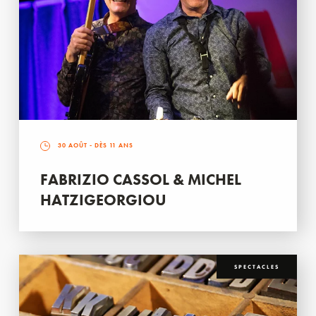
30 AOÛT
- DÈS 11 ANS
FABRIZIO CASSOL & MICHEL
HATZIGEORGIOU
SPECTACLES