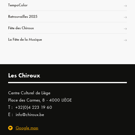
TempoColor
Retrouvailles 2025
Fête des Chiroux
La Fête de la Musique
Les Chiroux
Centre Culturel de Liège
Place des Carmes, 8 - 4000 LIÈGE
T :
+32(0)4 223 19 60
E :
info@chiroux.be
Google map