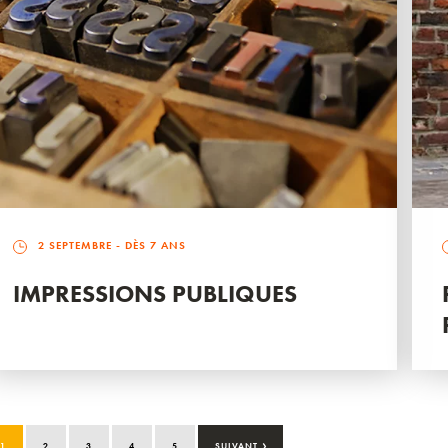
2 SEPTEMBRE
- DÈS 7 ANS
IMPRESSIONS PUBLIQUES
›
1
2
3
4
5
SUIVANT