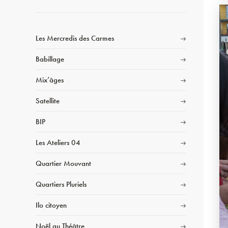
Les Mercredis des Carmes
Babillage
Mix’âges
Satellite
BIP
Les Ateliers 04
Quartier Mouvant
Quartiers Pluriels
Ilo citoyen
Noël au Théâtre