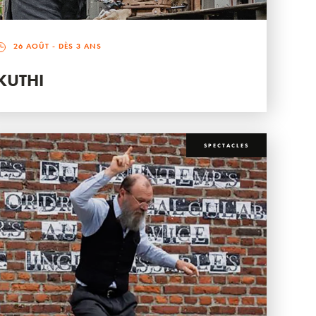
26 AOÛT
- DÈS 3 ANS
KUTHI
SPECTACLES