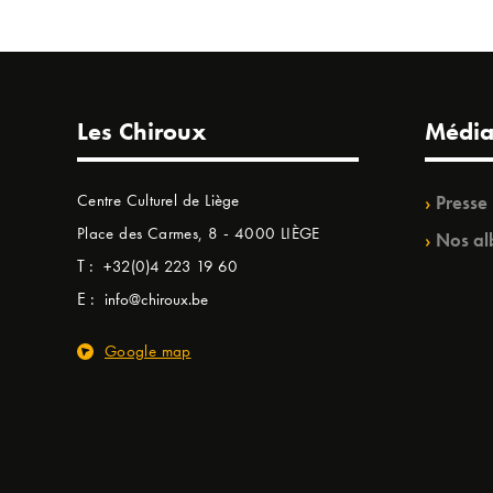
Les Chiroux
Média
Centre Culturel de Liège
Presse
Place des Carmes, 8 - 4000 LIÈGE
Nos al
T :
+32(0)4 223 19 60
E :
info@chiroux.be
Google map