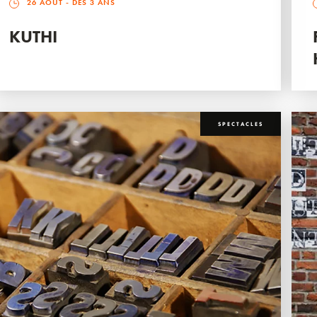
26 AOÛT
- DÈS 3 ANS
KUTHI
SPECTACLES