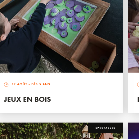
12 AOÛT
- DÈS 5 ANS
JEUX EN BOIS
SPECTACLES