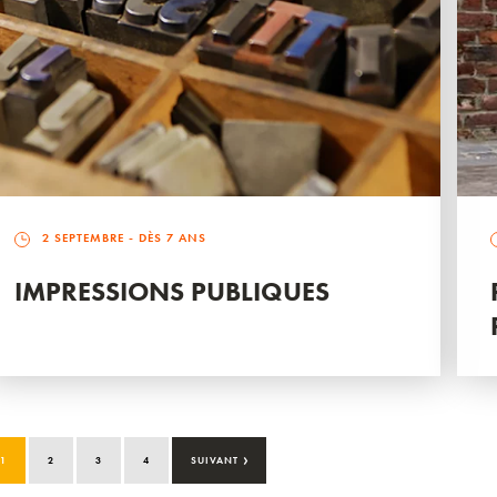
2 SEPTEMBRE
- DÈS 7 ANS
IMPRESSIONS PUBLIQUES
›
1
2
3
4
SUIVANT