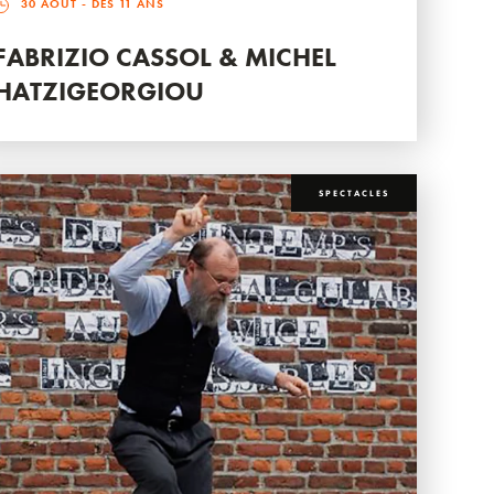
30 AOÛT
- DÈS 11 ANS
FABRIZIO CASSOL & MICHEL
HATZIGEORGIOU
SPECTACLES