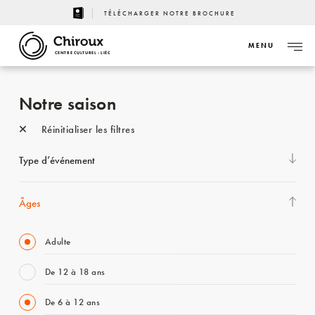
TÉLÉCHARGER NOTRE BROCHURE
MENU
CENTRE CULTUREL - LIÈGE
Notre saison
Réinitialiser les filtres
Type d’événement
Âges
Adulte
De 12 à 18 ans
De 6 à 12 ans