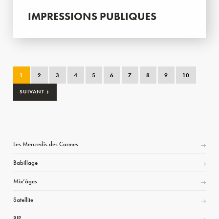
IMPRESSIONS PUBLIQUES
1
2
3
4
5
6
7
8
9
10
›
SUIVANT
Les Mercredis des Carmes
Babillage
Mix’âges
Satellite
BIP