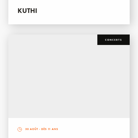
KUTHI
CONCERTS
30 AOÛT
- DÈS 11 ANS