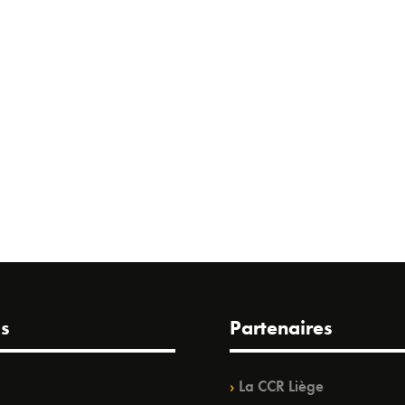
s
Partenaires
La CCR Liège