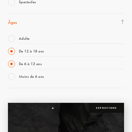
Spectacles
Âges
Adulte
De 12 à 18 ans
De 6 à 12 ans
Moins de 6 ans
EXPOSITIONS