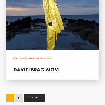
19 NOVEMBRE AU 31 JANVIER
DAVIT IBRAGIMOVI
›
1
2
SUIVANT