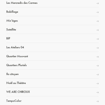
Les Mercredis des Carmes
Babillage
Mix’âges
Satellite
BIP
Les Ateliers 04
Quartier Mouvant
Quartiers Pluriels
Ilo citoyen
Noël au Théâtre
WE ARE CHIROUX
TempoColor