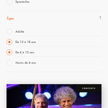
Spectacles
Âges
Adulte
De 12 à 18 ans
De 6 à 12 ans
Moins de 6 ans
CONCERTS