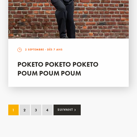
2 SEPTEMBRE
- DÈS 7 ANS
POKETO POKETO POKETO
POUM POUM POUM
›
1
2
3
4
SUIVANT