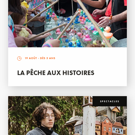
19 AOÛT
- DÈS 3 ANS
LA PÊCHE AUX HISTOIRES
SPECTACLES