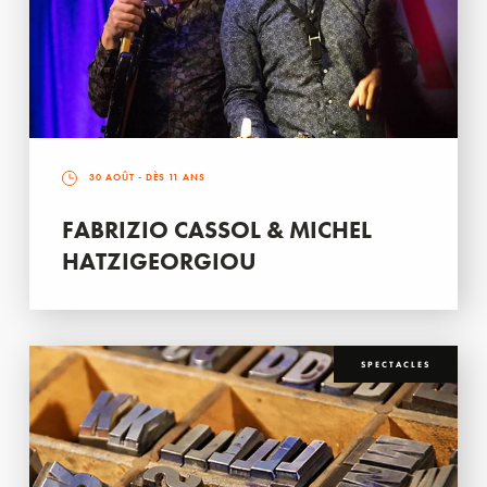
30 AOÛT
- DÈS 11 ANS
FABRIZIO CASSOL & MICHEL
HATZIGEORGIOU
SPECTACLES