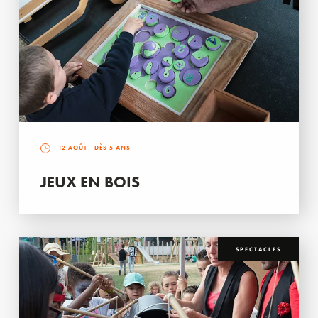
12 AOÛT
- DÈS 5 ANS
JEUX EN BOIS
SPECTACLES