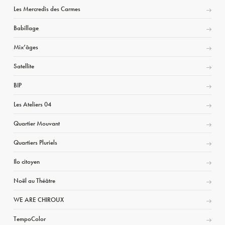
Les Mercredis des Carmes
Babillage
Mix’âges
Satellite
BIP
Les Ateliers 04
Quartier Mouvant
Quartiers Pluriels
Ilo citoyen
Noël au Théâtre
WE ARE CHIROUX
TempoColor