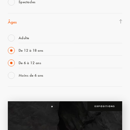
Spectacles
Âges
Adulte
De 12 à 18 ans
De 6 à 12 ans
Moins de 6 ans
EXPOSITIONS