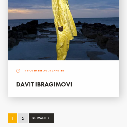
19 NOVEMBRE AU 31 JANVIER
DAVIT IBRAGIMOVI
›
1
2
SUIVANT