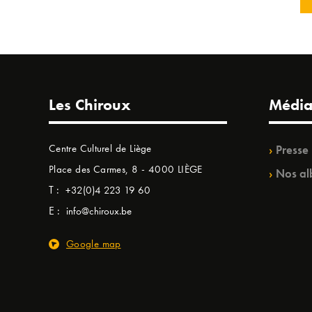
Les Chiroux
Média
Centre Culturel de Liège
Presse
Place des Carmes, 8 - 4000 LIÈGE
Nos al
T :
+32(0)4 223 19 60
E :
info@chiroux.be
Google map